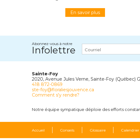
En savoir plus
Abonnez-vous à notre
Infolettre
Sainte-Foy
2020, Avenue Jules Verne, Sainte-Foy (Québec) 
418 872-0869
ste-foy@floraliesjouvence.ca
Comment s'y rendre?
Notre équipe sympatique déploie des efforts constants
Accueil
Conseils
Glossaire
Calendrier