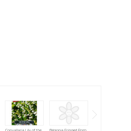
Convallaria Lily of the
Bégonia Fringed Pom
Tulipe Tutti Frutti