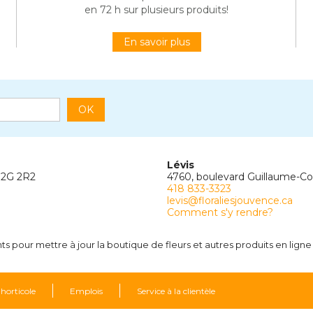
en 72 h sur plusieurs produits!
En savoir plus
OK
Lévis
G2G 2R2
4760, boulevard Guillaume-C
418 833-3323
levis@floraliesjouvence.ca
Comment s'y rendre?
 pour mettre à jour la boutique de fleurs et autres produits en ligne
 horticole
Emplois
Service à la clientèle