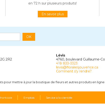
en 72 h sur plusieurs produits!
En savoir plus
OK
Lévis
G2G 2R2
4760, boulevard Guillaume-C
418 833-3323
levis@floraliesjouvence.ca
Comment s'y rendre?
 pour mettre à jour la boutique de fleurs et autres produits en ligne 
 horticole
Emplois
Service à la clientèle