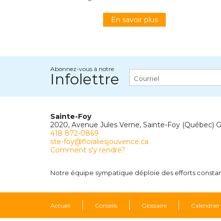
En savoir plus
Abonnez-vous à notre
Infolettre
Sainte-Foy
2020, Avenue Jules Verne, Sainte-Foy (Québec) 
418 872-0869
ste-foy@floraliesjouvence.ca
Comment s'y rendre?
Notre équipe sympatique déploie des efforts constants
Accueil
Conseils
Glossaire
Calendrier