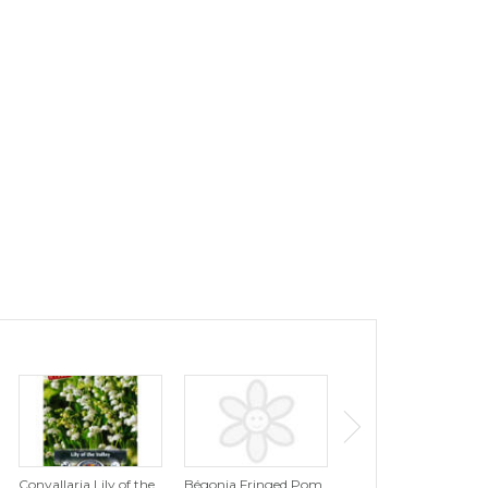
Convallaria Lily of the
Bégonia Fringed Pom
Tulipe Tutti Frutti