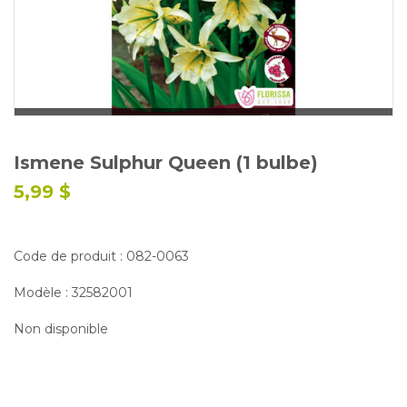
Glossaire
Calendrier horticole
Emplois
Service à la clientèle
Nous joindre
Ismene Sulphur Queen (1 bulbe)
5,99 $
Code de produit : 082-0063
Modèle : 32582001
Non disponible