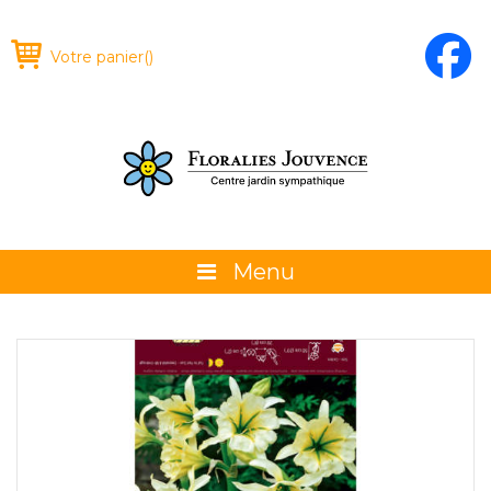
Votre panier
(
)
Menu
À propos
La boutique
Promotions et évènements
Conseils