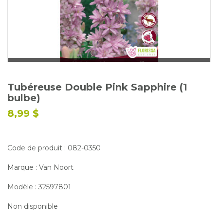
Glossaire
Calendrier horticole
Emplois
Service à la clientèle
Nous joindre
Tubéreuse Double Pink Sapphire (1
bulbe)
8,99 $
Code de produit : 082-0350
Marque : Van Noort
Modèle : 32597801
Non disponible