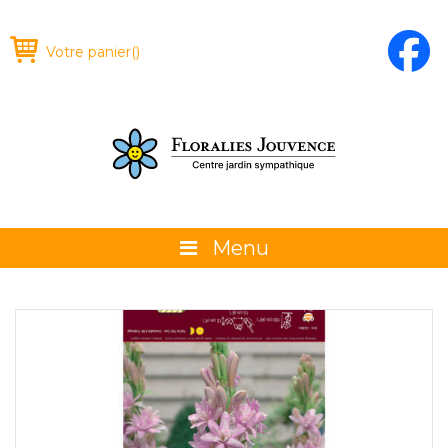
Votre panier
(
)
Menu
À propos
La boutique
Promotions et évènements
Conseils