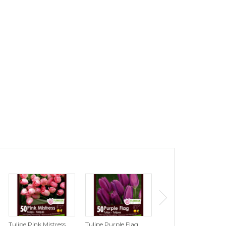
Tulipe Pink Mistress
Tulipe Purple Flag
Tulipe Wildhof (Zone :