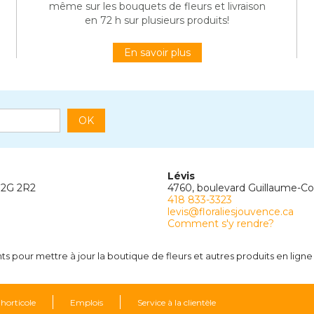
même sur les bouquets de fleurs et livraison
en 72 h sur plusieurs produits!
En savoir plus
OK
Lévis
G2G 2R2
4760, boulevard Guillaume-C
418 833-3323
levis@floraliesjouvence.ca
Comment s'y rendre?
 pour mettre à jour la boutique de fleurs et autres produits en ligne
 horticole
Emplois
Service à la clientèle