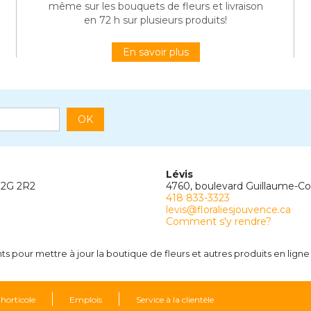
même sur les bouquets de fleurs et livraison
en 72 h sur plusieurs produits!
En savoir plus
OK
Lévis
G2G 2R2
4760, boulevard Guillaume-C
418 833-3323
levis@floraliesjouvence.ca
Comment s'y rendre?
 pour mettre à jour la boutique de fleurs et autres produits en ligne 
 horticole
Emplois
Service à la clientèle