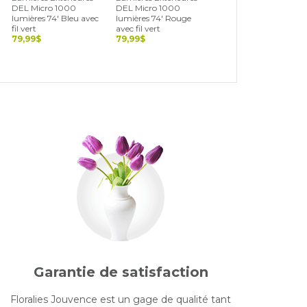
DEL Micro 1000
DEL Micro 1000
DEL Cerise 500
lumières 74' Bleu avec
lumières 74' Rouge
lumières 36' Blanc,
fil vert
avec fil vert
vert et rouge avec fil
79,99$
79,99$
noir
69,99$
Garantie de satisfaction
Floralies Jouvence est un gage de qualité tant