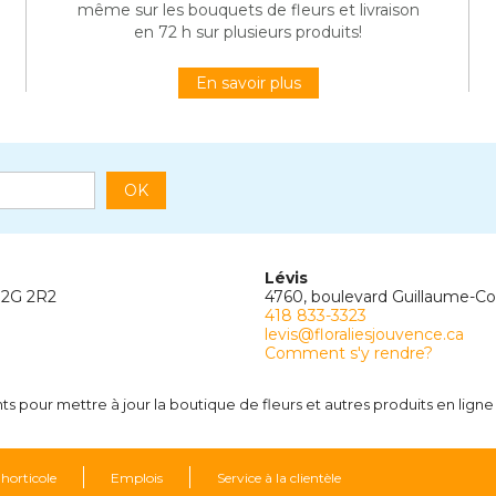
même sur les bouquets de fleurs et livraison
en 72 h sur plusieurs produits!
En savoir plus
OK
Lévis
G2G 2R2
4760, boulevard Guillaume-C
418 833-3323
levis@floraliesjouvence.ca
Comment s'y rendre?
 pour mettre à jour la boutique de fleurs et autres produits en ligne 
 horticole
Emplois
Service à la clientèle