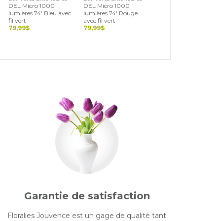
DEL Micro 1000
DEL Micro 1000
DEL Cerise 500
lumières 74' Bleu avec
lumières 74' Rouge
lumières 36' Blanc,
fil vert
avec fil vert
vert et rouge avec fil
79,99$
79,99$
noir
69,99$
Garantie de satisfaction
Floralies Jouvence est un gage de qualité tant