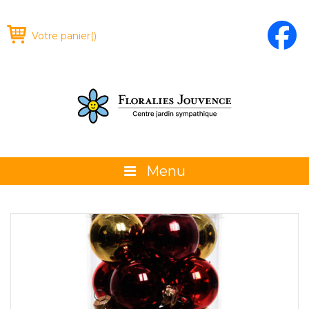
Votre panier
(
)
Menu
À propos
La boutique
Promotions et évènements
Conseils