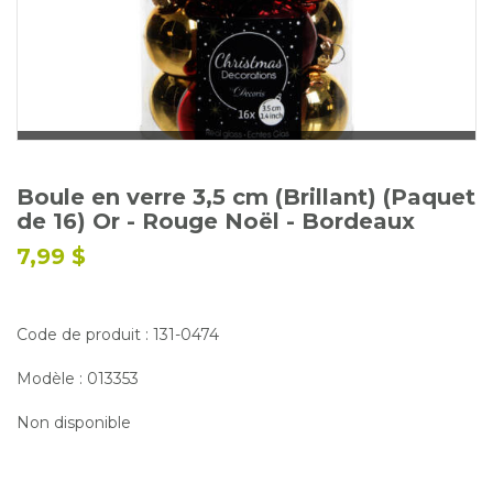
Glossaire
Calendrier horticole
Emplois
Service à la clientèle
Nous joindre
Boule en verre 3,5 cm (Brillant) (Paquet
de 16) Or - Rouge Noël - Bordeaux
7,99 $
Code de produit : 131-0474
Modèle : 013353
Non disponible