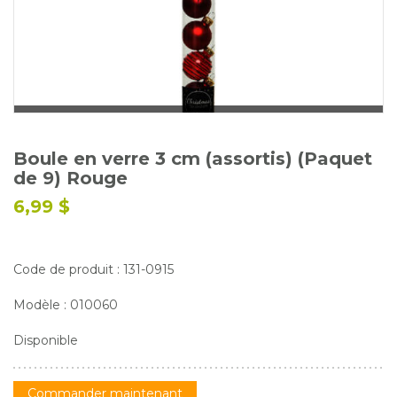
Glossaire
Calendrier horticole
Emplois
Service à la clientèle
Nous joindre
Boule en verre 3 cm (assortis) (Paquet
de 9) Rouge
6,99 $
Code de produit : 131-0915
Modèle : 010060
Disponible
Commander maintenant