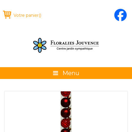
Votre panier
(
)
Menu
À propos
La boutique
Promotions et évènements
Conseils