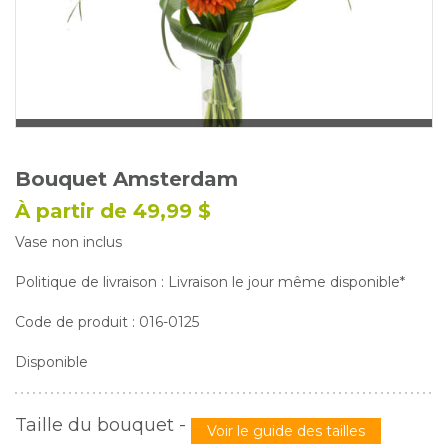
Glossaire
Calendrier horticole
Emplois
Service à la clientèle
Nous joindre
Bouquet Amsterdam
À partir de 49,99 $
Vase non inclus
Politique de livraison : Livraison le jour même disponible*
Code de produit : 016-0125
Disponible
Taille du bouquet
-
Voir le guide des tailles