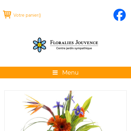
Votre panier
(
)
Menu
À propos
La boutique
Promotions et évènements
Conseils