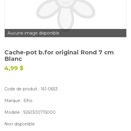
Glossaire
Calendrier horticole
Emplois
Aucune image disponible
Service à la clientèle
Nous joindre
Cache-pot b.for original Rond 7 cm
Blanc
4,99 $
Code de produit : 161-0653
Marque : Elho
Modèle : 9261300715000
Non disponible