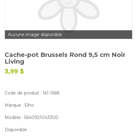
Glossaire
Calendrier horticole
Emplois
Aucune image disponible
Service à la clientèle
Nous joindre
Cache-pot Brussels Rond 9,5 cm Noir
Living
3,99 $
Code de produit : 161-1568
Marque : Elho
Modèle : 5640921043300
Disponible