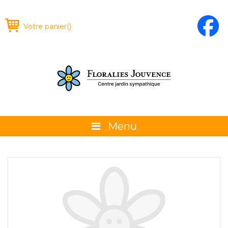
Votre panier
(
)
Menu
À propos
La boutique
Promotions et évènements
Conseils