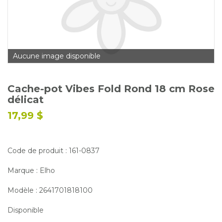
Glossaire
Calendrier horticole
Emplois
Aucune image disponible
Service à la clientèle
Nous joindre
Cache-pot Vibes Fold Rond 18 cm Rose
délicat
17,99 $
Code de produit : 161-0837
Marque : Elho
Modèle : 2641701818100
Disponible