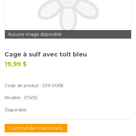
Glossaire
Calendrier horticole
Emplois
Aucune image disponible
Service à la clientèle
Nous joindre
Cage à suif avec toit bleu
19,99 $
Code de produit : 209-0068
Modèle : 07492
Disponible
Commander maintenant