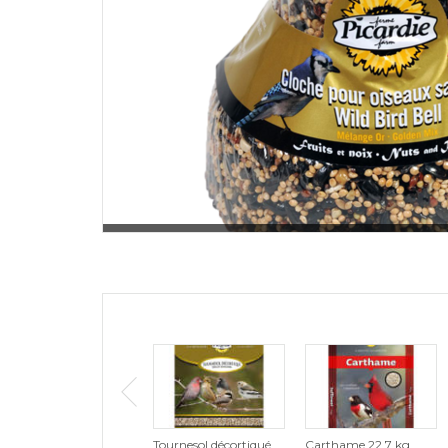
Tournesol décortiqué
Carthame 22,7 kg