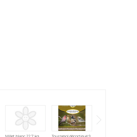
Millet blanc 22,7 kg
Tournesol décortiqué 9
Arachide écalée 10 kg