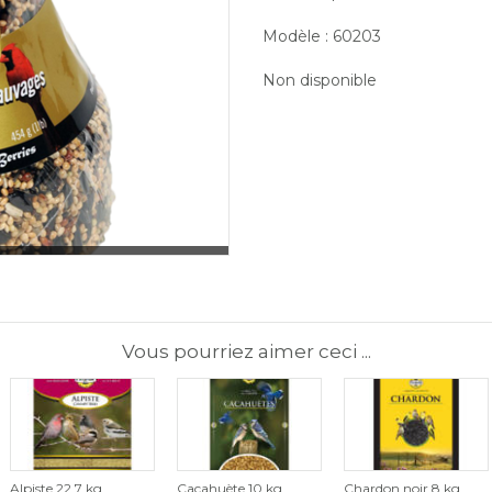
Modèle : 60203
Non disponible
Vous pourriez aimer ceci ...
Alpiste 22,7 kg
Cacahuète 10 kg
Chardon noir 8 kg