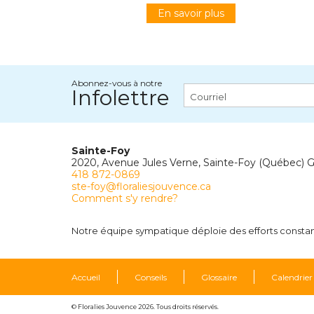
En savoir plus
Abonnez-vous à notre
Infolettre
Sainte-Foy
2020, Avenue Jules Verne, Sainte-Foy (Québec) 
418 872-0869
ste-foy@floraliesjouvence.ca
Comment s'y rendre?
Notre équipe sympatique déploie des efforts constants
Accueil
Conseils
Glossaire
Calendrier
© Floralies Jouvence 2026. Tous droits réservés.