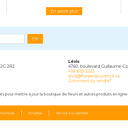
En savoir plus
OK
Lévis
G2G 2R2
4760, boulevard Guillaume-C
418 833-3323
levis@floraliesjouvence.ca
Comment s'y rendre?
 pour mettre à jour la boutique de fleurs et autres produits en ligne 
 horticole
Emplois
Service à la clientèle