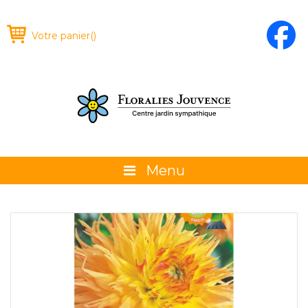
Votre panier
(
)
Menu
À propos
La boutique
Promotions et évènements
Conseils