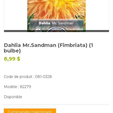
Glossaire
Calendrier horticole
Emplois
Service à la clientèle
Nous joindre
Dahlia Mr.Sandman (Fimbriata) (1
bulbe)
8,99 $
Code de produit : 081-0328
Modèle : 82279
Disponible
Commander maintenant