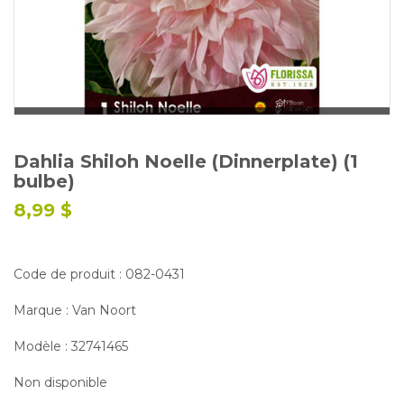
Glossaire
Calendrier horticole
Emplois
Service à la clientèle
Nous joindre
Dahlia Shiloh Noelle (Dinnerplate) (1
bulbe)
8,99 $
Code de produit : 082-0431
Marque : Van Noort
Modèle : 32741465
Non disponible