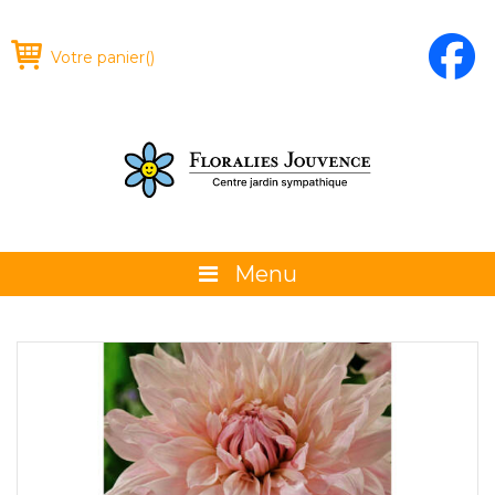
Votre panier
(
)
Menu
À propos
La boutique
Promotions et évènements
Conseils