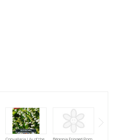
Convallaria Lily of the
Bégonia Fringed Pom
Tulipe Tutti Frutti