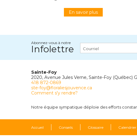
En savoir plus
Abonnez-vous à notre
Infolettre
Sainte-Foy
2020, Avenue Jules Verne, Sainte-Foy (Québec) 
418 872-0869
ste-foy@floraliesjouvence.ca
Comment s'y rendre?
Notre équipe sympatique déploie des efforts constants
Accueil
Conseils
Glossaire
Calendrier