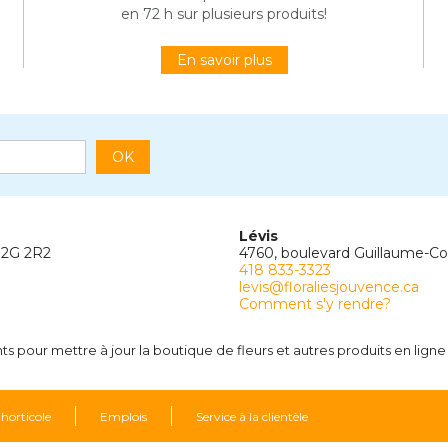
en 72 h sur plusieurs produits!
En savoir plus
OK
Lévis
G2G 2R2
4760, boulevard Guillaume-C
418 833-3323
levis@floraliesjouvence.ca
Comment s'y rendre?
 pour mettre à jour la boutique de fleurs et autres produits en ligne 
 horticole
Emplois
Service à la clientèle