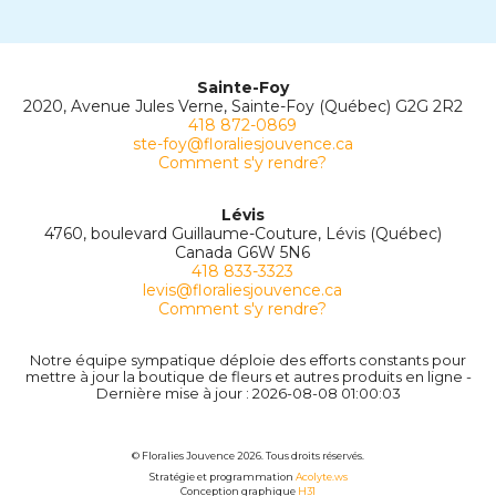
Sainte-Foy
2020, Avenue Jules Verne, Sainte-Foy (Québec) G2G 2R2
418 872-0869
ste-foy@floraliesjouvence.ca
Comment s'y rendre?
Lévis
4760, boulevard Guillaume-Couture, Lévis (Québec)
Canada G6W 5N6
418 833-3323
levis@floraliesjouvence.ca
Comment s'y rendre?
Notre équipe sympatique déploie des efforts constants pour
mettre à jour la boutique de fleurs et autres produits en ligne -
Dernière mise à jour : 2026-08-08 01:00:03
© Floralies Jouvence 2026. Tous droits réservés.
Stratégie et programmation
Acolyte.ws
Conception graphique
H31