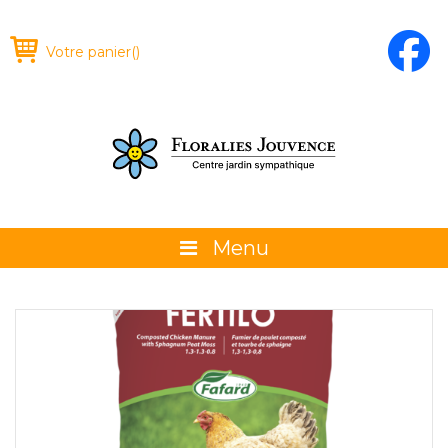
Votre panier
(
)
Menu
À propos
La boutique
Promotions et évènements
Conseils