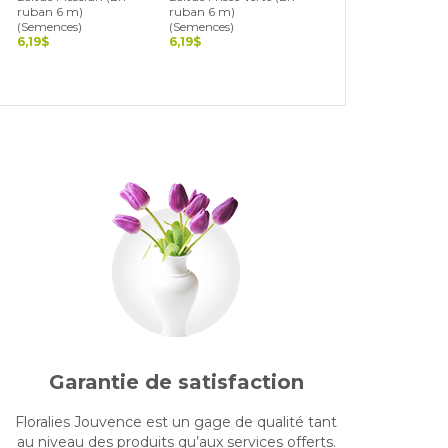
ruban 6 m)
ruban 6 m)
ruban 6 m)
(Semences)
(Semences)
(Semences)
6,19$
6,19$
6,19$
Garantie de satisfaction
Floralies Jouvence est un gage de qualité tant
au niveau des produits qu’aux services offerts.