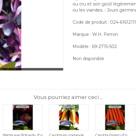
ou cru et son goût légèrement
ou les viandes. • Jours germina
Code de produit : 024-616121
Marque : W.H. Perron
Modèle : 69-2715-502
Non disponible
Vous pourriez aimer ceci ...
Betterave Boltardy (En
Carotte en mélange
Carotte Presto (En