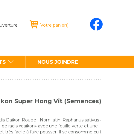
ouverture
Votre panier
(
)
TS
NOUS JOINDRE
ikon Super Hong Vit (Semences)
is Daikon Rouge • Nom latin: Raphanus sativus •
de radis «daïkon» avec une feuille verte et une
et très facile à faire pousser. Il se consomme cuit