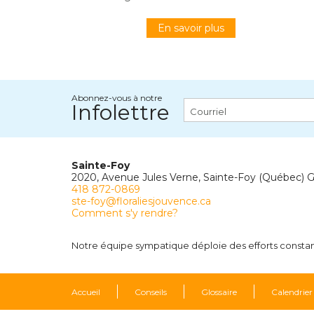
En savoir plus
Abonnez-vous à notre
Infolettre
Sainte-Foy
2020, Avenue Jules Verne, Sainte-Foy (Québec) 
418 872-0869
ste-foy@floraliesjouvence.ca
Comment s'y rendre?
Notre équipe sympatique déploie des efforts constants
Accueil
Conseils
Glossaire
Calendrier