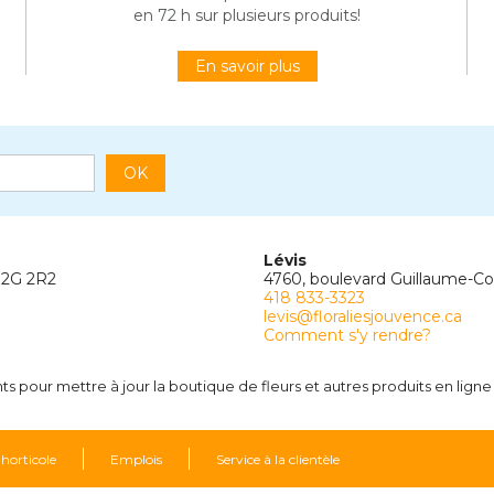
en 72 h sur plusieurs produits!
En savoir plus
OK
Lévis
G2G 2R2
4760, boulevard Guillaume-C
418 833-3323
levis@floraliesjouvence.ca
Comment s'y rendre?
 pour mettre à jour la boutique de fleurs et autres produits en ligne 
 horticole
Emplois
Service à la clientèle