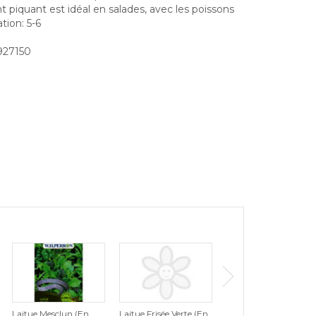
 piquant est idéal en salades, avec les poissons
tion: 5-6
1927150
Laitue Mesclun (En
Laitue Frisée Verte (En
Laitue Romaine (En