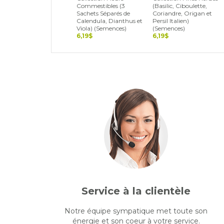
Commestibles (3
(Basilic, Ciboulette,
Sachets Séparés de
Coriandre, Origan et
Calendula, Dianthus et
Persil Italien)
Viola) (Semences)
(Semences)
6,19$
6,19$
Service à la clientèle
Notre équipe sympatique met toute son
énergie et son coeur à votre service.