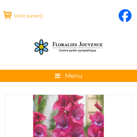
Votre panier
(
)
Menu
À propos
La boutique
Promotions et évènements
Conseils