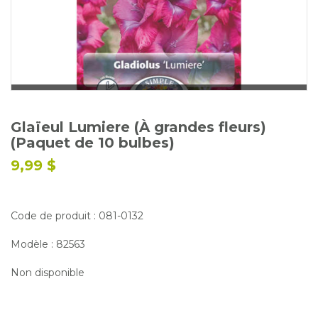
Glossaire
Calendrier horticole
Emplois
Service à la clientèle
Nous joindre
Glaïeul Lumiere (À grandes fleurs)
(Paquet de 10 bulbes)
9,99 $
Code de produit : 081-0132
Modèle : 82563
Non disponible