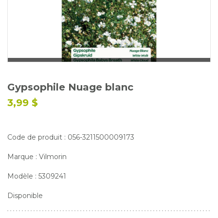
Glossaire
Calendrier horticole
Emplois
Service à la clientèle
Nous joindre
Gypsophile Nuage blanc
3,99 $
Code de produit : 056-3211500009173
Marque : Vilmorin
Modèle : 5309241
Disponible