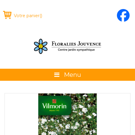
Votre panier
(
)
Menu
À propos
La boutique
Promotions et évènements
Conseils