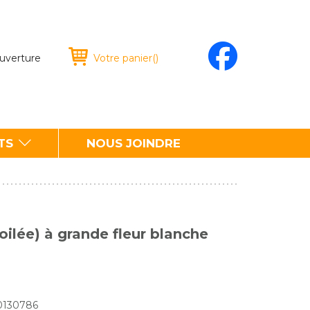
ouverture
Votre panier
(
)
TS
NOUS JOINDRE
ilée) à grande fleur blanche
70130786