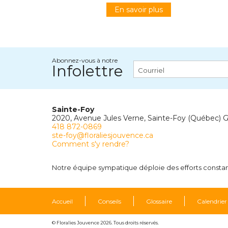
En savoir plus
Abonnez-vous à notre
Infolettre
Sainte-Foy
2020, Avenue Jules Verne, Sainte-Foy (Québec) 
418 872-0869
ste-foy@floraliesjouvence.ca
Comment s'y rendre?
Notre équipe sympatique déploie des efforts constants
Accueil
Conseils
Glossaire
Calendrier
© Floralies Jouvence 2026. Tous droits réservés.