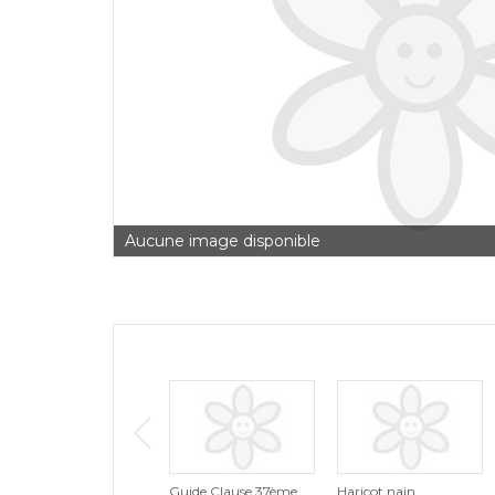
Aucune image disponible
Guide Clause 37ème
Haricot nain