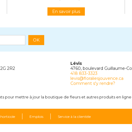
En savoir plus
OK
Lévis
G2G 2R2
4760, boulevard Guillaume-C
418 833-3323
levis@floraliesjouvence.ca
Comment s'y rendre?
 pour mettre à jour la boutique de fleurs et autres produits en ligne
 horticole
Emplois
Service à la clientèle