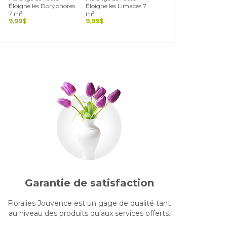
Éloigne les Doryphores
Éloigne les Limaces 7
Éloigne les Pucerons 7
7 m²
m²
m²
9,99$
9,99$
9,99$
Garantie de satisfaction
Floralies Jouvence est un gage de qualité tant
au niveau des produits qu’aux services offerts.