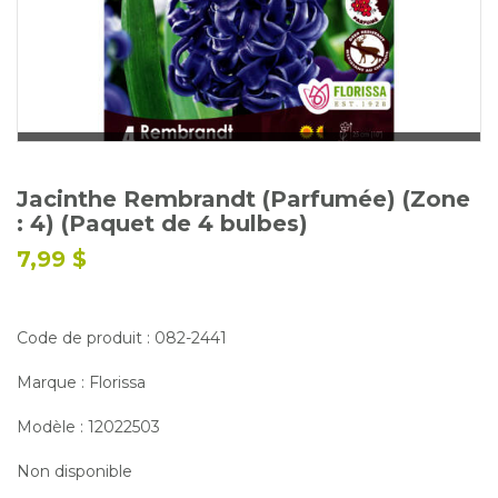
Glossaire
Calendrier horticole
Emplois
Service à la clientèle
Nous joindre
Jacinthe Rembrandt (Parfumée) (Zone
: 4) (Paquet de 4 bulbes)
7,99 $
Code de produit : 082-2441
Marque : Florissa
Modèle : 12022503
Non disponible