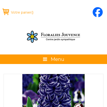
Votre panier
(
)
Menu
À propos
La boutique
Promotions et évènements
Conseils