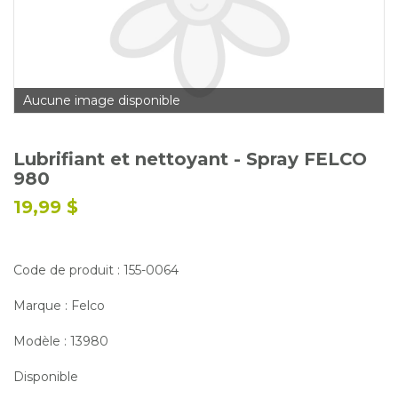
Glossaire
Calendrier horticole
Emplois
Aucune image disponible
Service à la clientèle
Nous joindre
Lubrifiant et nettoyant - Spray FELCO
980
19,99 $
Code de produit : 155-0064
Marque : Felco
Modèle : 13980
Disponible