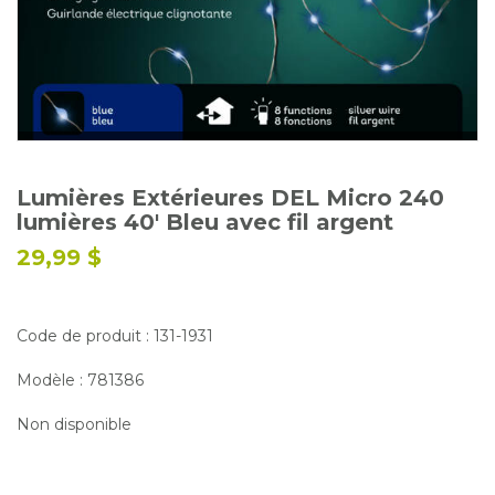
Glossaire
Calendrier horticole
Emplois
Service à la clientèle
Nous joindre
Lumières Extérieures DEL Micro 240
lumières 40' Bleu avec fil argent
29,99 $
Code de produit : 131-1931
Modèle : 781386
Non disponible