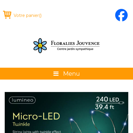
Votre panier
(
)
Menu
À propos
La boutique
Promotions et évènements
Conseils