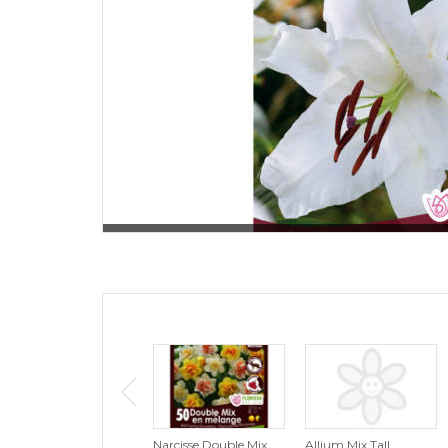
Narcisse Double Mix
Allium Mix Tall