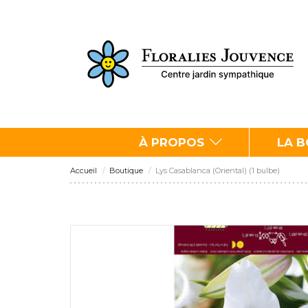
À PROPOS
LA 
Accueil
Boutique
Lys Casablanca (Oriental) (1 bulbe)