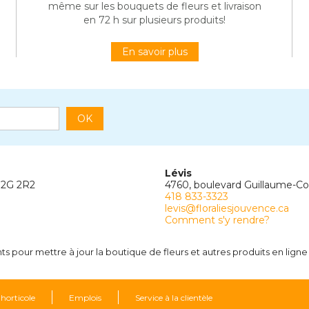
même sur les bouquets de fleurs et livraison
en 72 h sur plusieurs produits!
En savoir plus
OK
Lévis
G2G 2R2
4760, boulevard Guillaume-C
418 833-3323
levis@floraliesjouvence.ca
Comment s'y rendre?
 pour mettre à jour la boutique de fleurs et autres produits en ligne 
 horticole
Emplois
Service à la clientèle