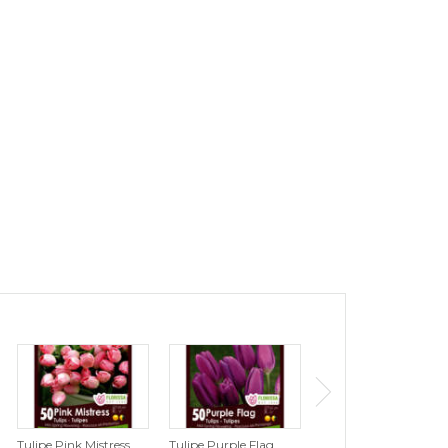
Tulipe Pink Mistress
Tulipe Purple Flag
Tulipe Wildhof (Zone :