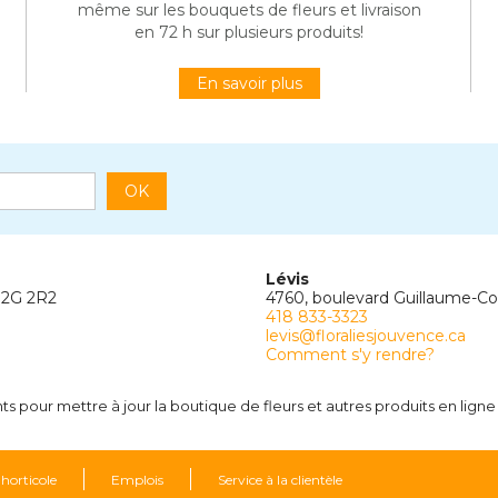
même sur les bouquets de fleurs et livraison
en 72 h sur plusieurs produits!
En savoir plus
OK
Lévis
G2G 2R2
4760, boulevard Guillaume-C
418 833-3323
levis@floraliesjouvence.ca
Comment s'y rendre?
 pour mettre à jour la boutique de fleurs et autres produits en ligne 
 horticole
Emplois
Service à la clientèle