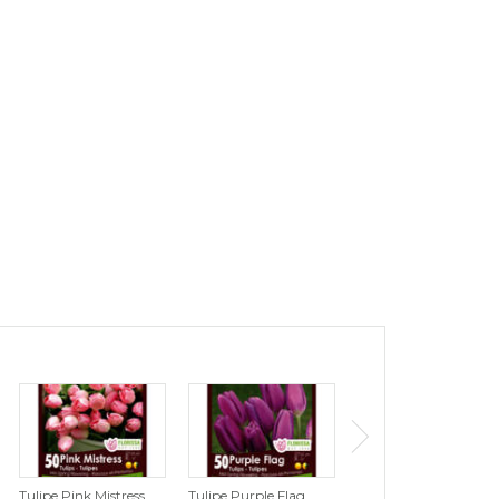
Tulipe Pink Mistress
Tulipe Purple Flag
Tulipe Wildhof (Zone :