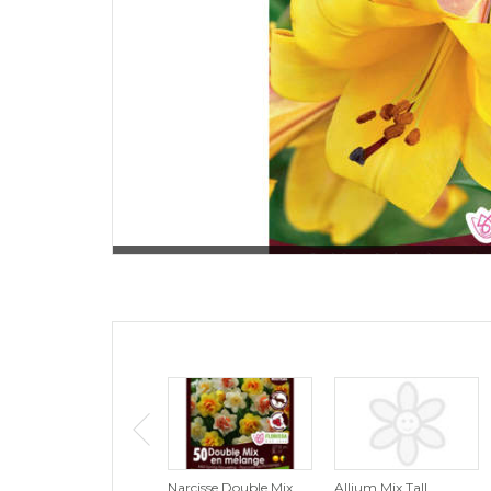
Narcisse Double Mix
Allium Mix Tall