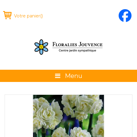
Votre panier
(
)
Menu
À propos
La boutique
Promotions et évènements
Conseils