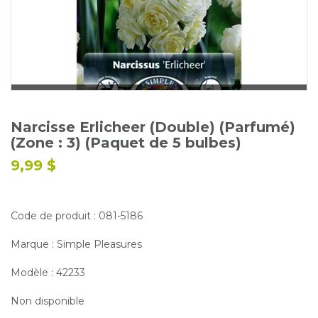
Glossaire
Calendrier horticole
Emplois
Service à la clientèle
Nous joindre
Narcisse Erlicheer (Double) (Parfumé)
(Zone : 3) (Paquet de 5 bulbes)
9,99 $
Code de produit : 081-5186
Marque : Simple Pleasures
Modèle : 42233
Non disponible