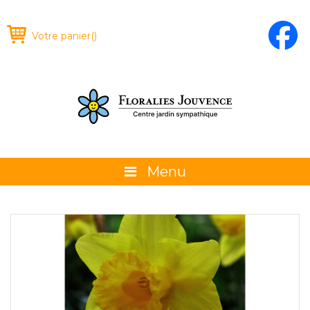
Votre panier
(
)
Menu
À propos
La boutique
Promotions et évènements
Conseils