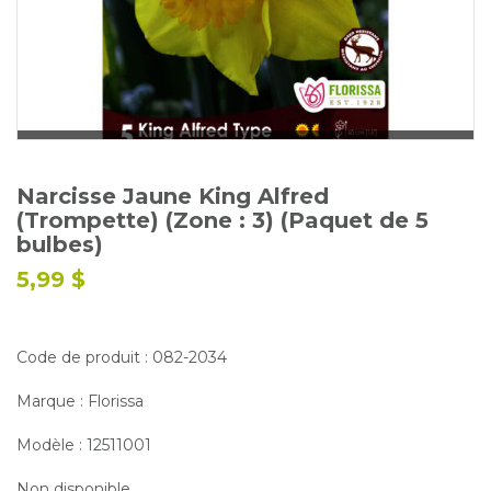
Glossaire
Calendrier horticole
Emplois
Service à la clientèle
Nous joindre
Narcisse Jaune King Alfred
(Trompette) (Zone : 3) (Paquet de 5
bulbes)
5,99 $
Code de produit : 082-2034
Marque : Florissa
Modèle : 12511001
Non disponible