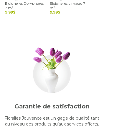
Éloigne les Doryphores
Éloigne les Limaces 7
Éloigne les Pucerons 7
7 m²
m²
m²
9,99$
9,99$
9,99$
Garantie de satisfaction
Floralies Jouvence est un gage de qualité tant
au niveau des produits qu’aux services offerts.