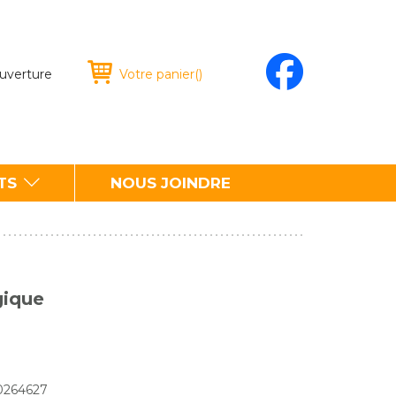
ouverture
Votre panier
(
)
TS
NOUS JOINDRE
gique
70264627