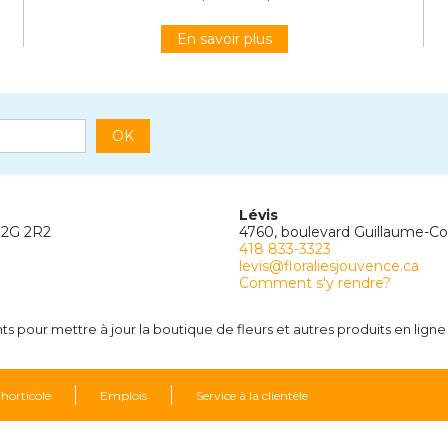
En savoir plus
OK
Lévis
G2G 2R2
4760, boulevard Guillaume-C
418 833-3323
levis@floraliesjouvence.ca
Comment s'y rendre?
 pour mettre à jour la boutique de fleurs et autres produits en ligne
 horticole
Emplois
Service à la clientèle