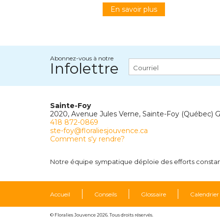
En savoir plus
Abonnez-vous à notre
Infolettre
Sainte-Foy
2020, Avenue Jules Verne, Sainte-Foy (Québec) 
418 872-0869
ste-foy@floraliesjouvence.ca
Comment s'y rendre?
Notre équipe sympatique déploie des efforts constants
Accueil
Conseils
Glossaire
Calendrier
© Floralies Jouvence 2026. Tous droits réservés.