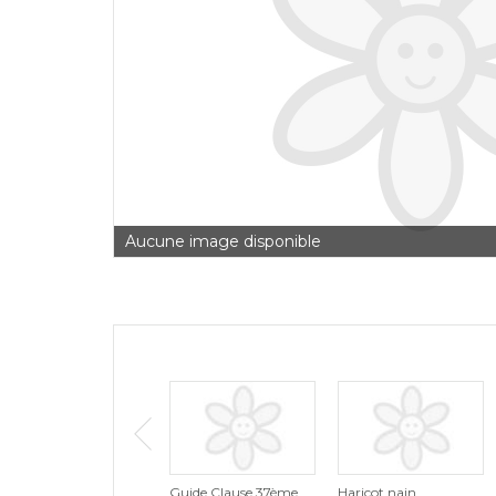
Aucune image disponible
Guide Clause 37ème
Haricot nain