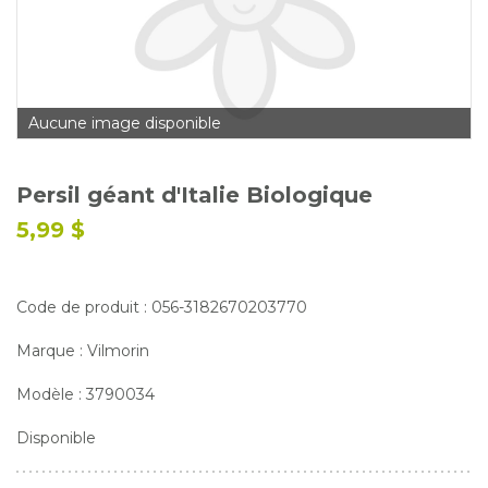
Glossaire
Calendrier horticole
Emplois
Aucune image disponible
Service à la clientèle
Nous joindre
Persil géant d'Italie Biologique
5,99 $
Code de produit : 056-3182670203770
Marque : Vilmorin
Modèle : 3790034
Disponible