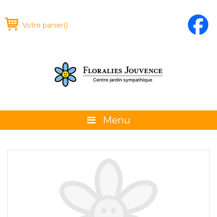
Votre panier
(
)
Menu
À propos
La boutique
Promotions et évènements
Conseils