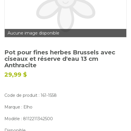
Glossaire
Calendrier horticole
Emplois
Aucune image disponible
Service à la clientèle
Nous joindre
Pot pour fines herbes Brussels avec
ciseaux et réserve d'eau 13 cm
Anthracite
29,99 $
Code de produit : 161-1558
Marque : Elho
Modèle : 8112211342500
Disponible