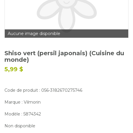
Glossaire
Calendrier horticole
Emplois
Aucune image disponible
Service à la clientèle
Nous joindre
Shiso vert (persil japonais) (Cuisine du
monde)
5,99 $
Code de produit : 056-3182670275746
Marque : Vilmorin
Modèle : 5874342
Non disponible