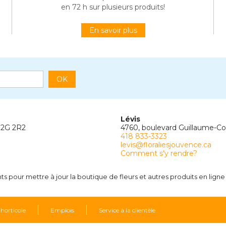
en 72 h sur plusieurs produits!
En savoir plus
OK
Lévis
G2G 2R2
4760, boulevard Guillaume-C
418 833-3323
levis@floraliesjouvence.ca
Comment s'y rendre?
 pour mettre à jour la boutique de fleurs et autres produits en ligne
 horticole
Emplois
Service à la clientèle