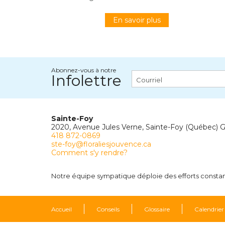
En savoir plus
Abonnez-vous à notre
Infolettre
Sainte-Foy
2020, Avenue Jules Verne, Sainte-Foy (Québec) 
418 872-0869
ste-foy@floraliesjouvence.ca
Comment s'y rendre?
Notre équipe sympatique déploie des efforts constants
Accueil
Conseils
Glossaire
Calendrier