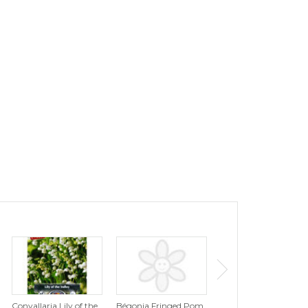
Convallaria Lily of the
Bégonia Fringed Pom
Tulipe Tutti Frutti