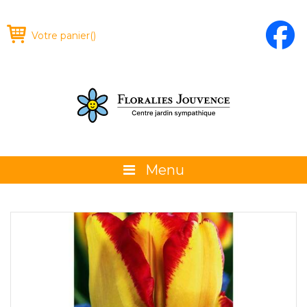
Votre panier
(
)
Menu
À propos
La boutique
Promotions et évènements
Conseils