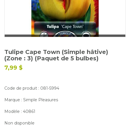
Glossaire
Calendrier horticole
Emplois
Service à la clientèle
Nous joindre
Tulipe Cape Town (Simple hâtive)
(Zone : 3) (Paquet de 5 bulbes)
7,99 $
Code de produit : 081-5994
Marque : Simple Pleasures
Modèle : 40861
Non disponible