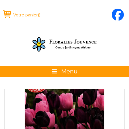
Votre panier
(
)
Menu
À propos
La boutique
Promotions et évènements
Conseils