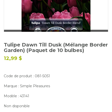
Glossaire
Calendrier horticole
Emplois
Service à la clientèle
Nous joindre
Tulipe Dawn Till Dusk (Mélange Border
Garden) (Paquet de 10 bulbes)
12,99 $
Code de produit : 081-5051
Marque : Simple Pleasures
Modèle : 43141
Non disponible