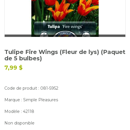
Glossaire
Calendrier horticole
Emplois
Service à la clientèle
Nous joindre
Tulipe Fire Wings (Fleur de lys) (Paquet
de 5 bulbes)
7,99 $
Code de produit : 081-5952
Marque : Simple Pleasures
Modèle : 42118
Non disponible