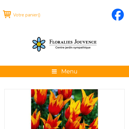
Votre panier
(
)
Menu
À propos
La boutique
Promotions et évènements
Conseils