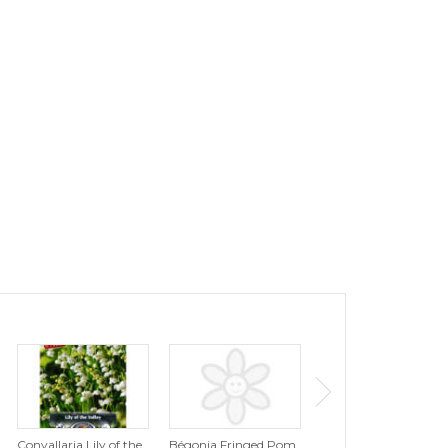
Convallaria Lily of the
Bégonia Fringed Pom
Tulipe Tutti Frutti