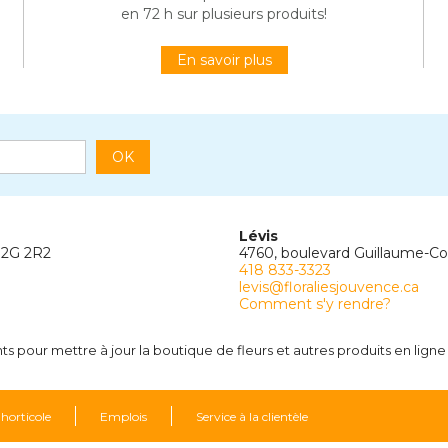
en 72 h sur plusieurs produits!
En savoir plus
OK
Lévis
G2G 2R2
4760, boulevard Guillaume-C
418 833-3323
levis@floraliesjouvence.ca
Comment s'y rendre?
 pour mettre à jour la boutique de fleurs et autres produits en ligne
 horticole
Emplois
Service à la clientèle