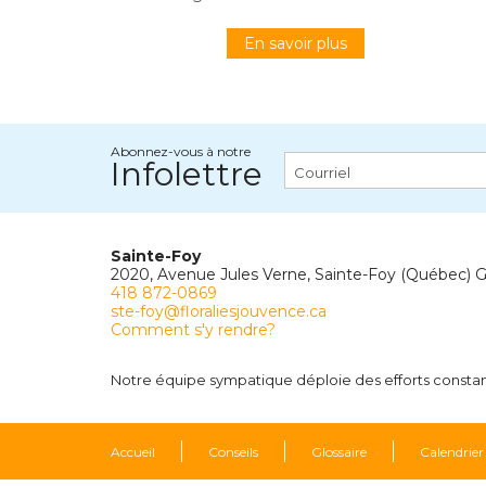
En savoir plus
Abonnez-vous à notre
Infolettre
Sainte-Foy
2020, Avenue Jules Verne, Sainte-Foy (Québec) 
418 872-0869
ste-foy@floraliesjouvence.ca
Comment s'y rendre?
Notre équipe sympatique déploie des efforts constants
Accueil
Conseils
Glossaire
Calendrier