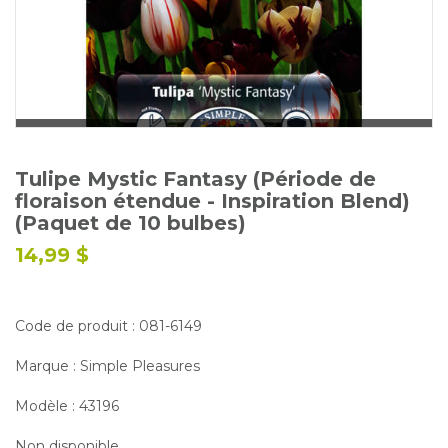
Glossaire
Calendrier horticole
Emplois
Service à la clientèle
Nous joindre
Tulipe Mystic Fantasy (Période de
floraison étendue - Inspiration Blend)
(Paquet de 10 bulbes)
14,99 $
Code de produit : 081-6149
Marque : Simple Pleasures
Modèle : 43196
Non disponible