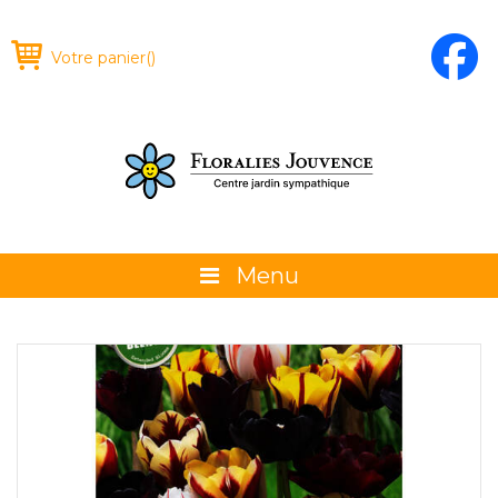
Votre panier
(
)
Menu
À propos
La boutique
Promotions et évènements
Conseils