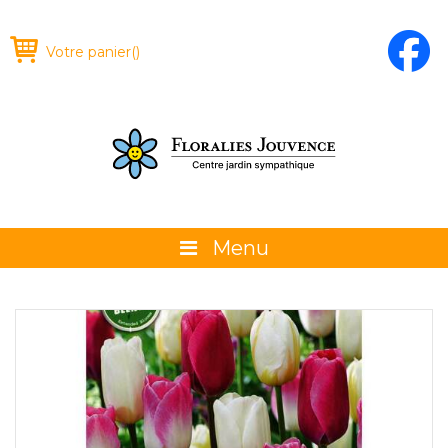
Votre panier
(
)
Menu
À propos
La boutique
Promotions et évènements
Conseils