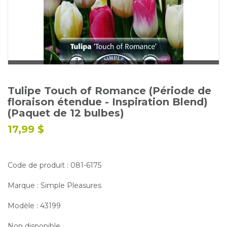
Glossaire
Calendrier horticole
Emplois
Service à la clientèle
Nous joindre
Tulipe Touch of Romance (Période de
floraison étendue - Inspiration Blend)
(Paquet de 12 bulbes)
17,99 $
Code de produit : 081-6175
Marque : Simple Pleasures
Modèle : 43199
Non disponible