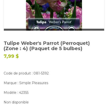
Glossaire
Calendrier horticole
Emplois
Service à la clientèle
Nous joindre
Tulipe Weber's Parrot (Perroquet)
(Zone : 4) (Paquet de 5 bulbes)
7,99 $
Code de produit : 081-5392
Marque : Simple Pleasures
Modèle : 42355
Non disponible