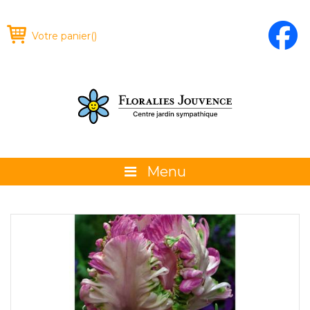
Votre panier
(
)
Menu
À propos
La boutique
Promotions et évènements
Conseils