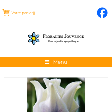
Votre panier
(
)
Menu
À propos
La boutique
Promotions et évènements
Conseils