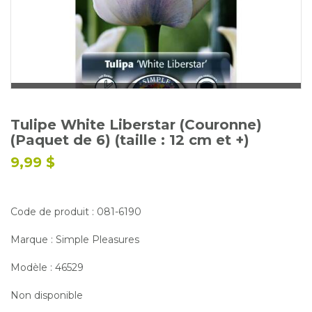
Glossaire
Calendrier horticole
Emplois
Service à la clientèle
Nous joindre
Tulipe White Liberstar (Couronne)
(Paquet de 6) (taille : 12 cm et +)
9,99 $
Code de produit : 081-6190
Marque : Simple Pleasures
Modèle : 46529
Non disponible