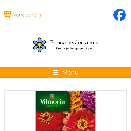
Votre panier
(
)
Menu
À propos
La boutique
Promotions et évènements
Conseils