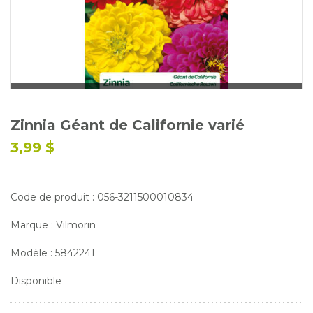
Glossaire
Calendrier horticole
Emplois
Service à la clientèle
Nous joindre
Zinnia Géant de Californie varié
3,99 $
Code de produit : 056-3211500010834
Marque : Vilmorin
Modèle : 5842241
Disponible