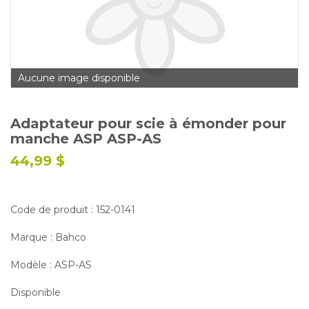
Glossaire
Calendrier horticole
Emplois
Aucune image disponible
Service à la clientèle
Nous joindre
Adaptateur pour scie à émonder pour
manche ASP ASP-AS
44,99 $
Code de produit : 152-0141
Marque : Bahco
Modèle : ASP-AS
Disponible