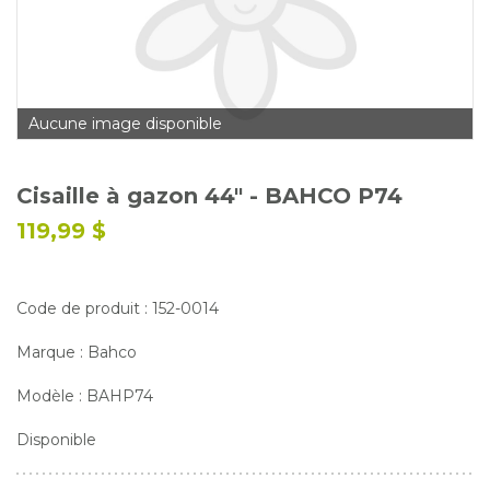
Glossaire
Calendrier horticole
Emplois
Aucune image disponible
Service à la clientèle
Nous joindre
Cisaille à gazon 44" - BAHCO P74
119,99 $
Code de produit : 152-0014
Marque : Bahco
Modèle : BAHP74
Disponible