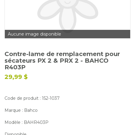
Glossaire
Calendrier horticole
Emplois
Aucune image disponible
Service à la clientèle
Nous joindre
Contre-lame de remplacement pour
sécateurs PX 2 & PRX 2 - BAHCO
R403P
29,99 $
Code de produit : 152-1037
Marque : Bahco
Modèle : BAHR403P
Disponible