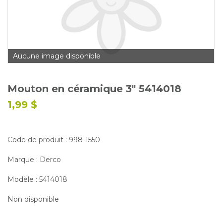
Glossaire
Calendrier horticole
Emplois
Aucune image disponible
Service à la clientèle
Nous joindre
Mouton en céramique 3" 5414018
1,99 $
Code de produit : 998-1550
Marque : Derco
Modèle : 5414018
Non disponible