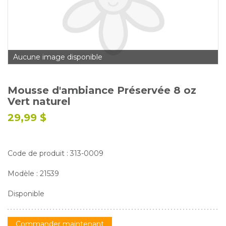
Glossaire
Calendrier horticole
Emplois
Aucune image disponible
Service à la clientèle
Nous joindre
Mousse d'ambiance Préservée 8 oz
Vert naturel
29,99 $
Code de produit : 313-0009
Modèle : 21539
Disponible
Commander maintenant