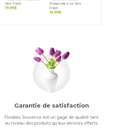
Vert Fresh
Préservée 4 oz Vert
Séchée 4 oz Vert
19,99$
Fresh
naturel
16,99$
16,99$
Garantie de satisfaction
Floralies Jouvence est un gage de qualité tant
au niveau des produits qu’aux services offerts.