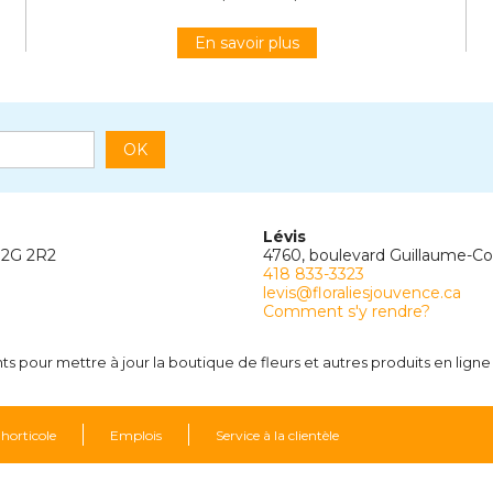
En savoir plus
OK
Lévis
G2G 2R2
4760, boulevard Guillaume-C
418 833-3323
levis@floraliesjouvence.ca
Comment s'y rendre?
 pour mettre à jour la boutique de fleurs et autres produits en ligne 
 horticole
Emplois
Service à la clientèle