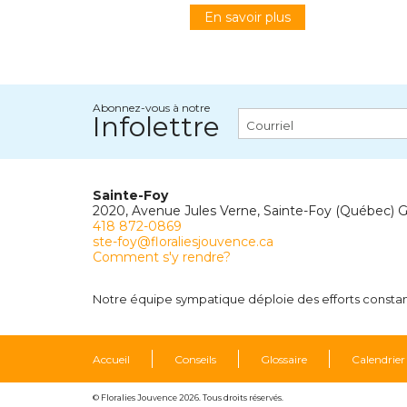
En savoir plus
Abonnez-vous à notre
Infolettre
Sainte-Foy
2020, Avenue Jules Verne, Sainte-Foy (Québec) 
418 872-0869
ste-foy@floraliesjouvence.ca
Comment s'y rendre?
Notre équipe sympatique déploie des efforts constants
Accueil
Conseils
Glossaire
Calendrier
© Floralies Jouvence 2026. Tous droits réservés.