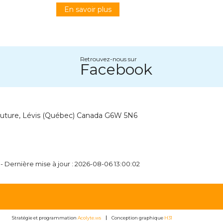
En savoir plus
Retrouvez-nous sur
Facebook
outure, Lévis (Québec) Canada G6W 5N6
- Dernière mise à jour : 2026-08-06 13:00:02
Stratégie et programmation
Acolyte.ws
Conception graphique
H31