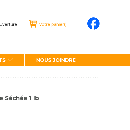
ouverture
Votre panier
(
)
TS
NOUS JOINDRE
 Séchée 1 lb